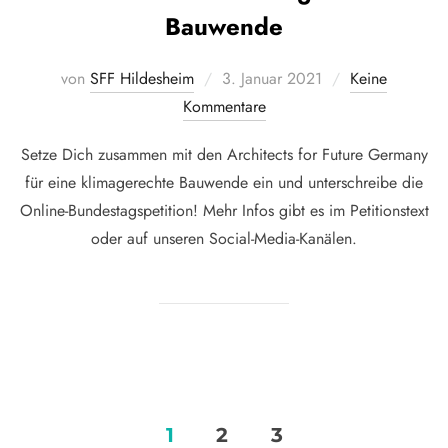
Bauwende
Veröffentlicht
von
SFF Hildesheim
3. Januar 2021
Keine
am
Kommentare
Setze Dich zusammen mit den Architects for Future Germany
für eine klimagerechte Bauwende ein und unterschreibe die
Online-Bundestagspetition! Mehr Infos gibt es im Petitionstext
oder auf unseren Social-Media-Kanälen.
Seitennummerierung
1
2
3