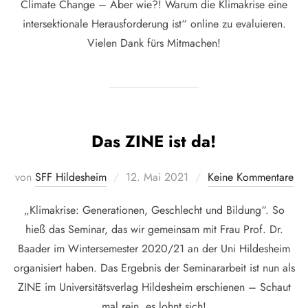
Climate Change – Aber wie?! Warum die Klimakrise eine
intersektionale Herausforderung ist“ online zu evaluieren.
Vielen Dank fürs Mitmachen!
Das ZINE ist da!
Veröffentlicht
von
SFF Hildesheim
12. Mai 2021
Keine Kommentare
am
„Klimakrise: Generationen, Geschlecht und Bildung“. So
hieß das Seminar, das wir gemeinsam mit Frau Prof. Dr.
Baader im Wintersemester 2020/21 an der Uni Hildesheim
organisiert haben. Das Ergebnis der Seminararbeit ist nun als
ZINE im Universitätsverlag Hildesheim erschienen – Schaut
mal rein, es lohnt sich!