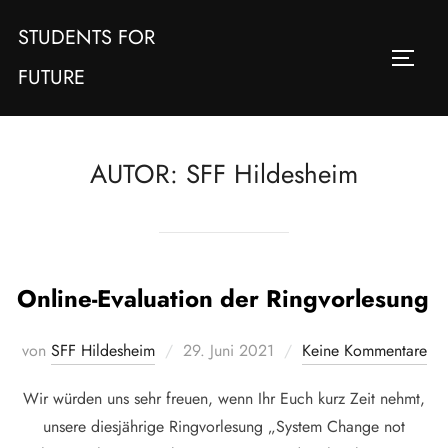
Zum
STUDENTS FOR
Inhalt
SEITE
springen
FUTURE
AUTOR:
SFF Hildesheim
Online-Evaluation der Ringvorlesung
Veröffentlicht
von
SFF Hildesheim
29. Juni 2021
Keine Kommentare
am
Wir würden uns sehr freuen, wenn Ihr Euch kurz Zeit nehmt,
unsere diesjährige Ringvorlesung „System Change not