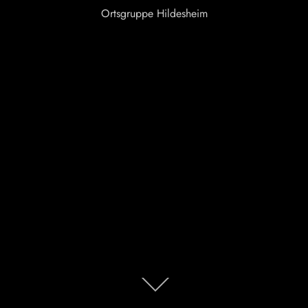
Ortsgruppe Hildesheim
Zum
Inhalt